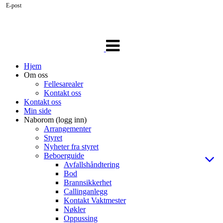
E-post
Veksle
navigasjon
Hjem
Om oss
Fellesarealer
Kontakt oss
Kontakt oss
Min side
Naborom (logg inn)
Arrangementer
Styret
Nyheter fra styret
Beboerguide
Avfallshåndtering
Bod
Brannsikkerhet
Callinganlegg
Kontakt Vaktmester
Nøkler
Oppussing