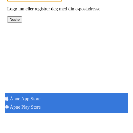
Logg inn eller registrer deg med din e-postadresse
Neste
Hold deg oppdatert på det som skjer der du
bor. Last ned Naborom.
Åpne App Store
Åpne Play Store